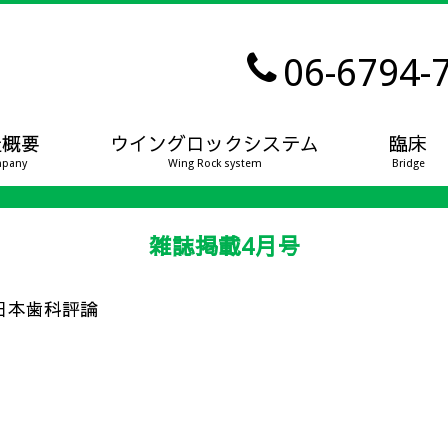
06-6794-
社概要
ウイングロックシステム
臨床
pany
Wing Rock system
Bridge
雑誌掲載4月号
日本歯科評論