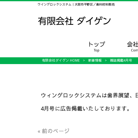
ウイングロックシステム｜大阪市平野区／歯科材料販売
トップ
会
Top
Com
有限会社ダイゲン HOME
>
新着情報
>
雑誌掲載4月号
ウィングロックシステムは歯界展望、
4月号に広告掲載いたしております。
« 前のページ