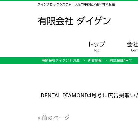
ウイングロックシステム｜大阪市平野区／歯科材料販売
トップ
会
Top
Com
有限会社ダイゲン HOME
>
新着情報
>
雑誌掲載4月号
DENTAL DIAMOND4月号に広告掲
« 前のページ