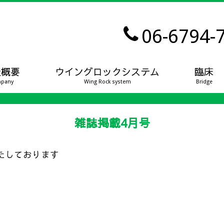
06-6794-
社概要
ウイングロックシステム
臨床
pany
Wing Rock system
Bridge
雑誌掲載4月号
載いたしております