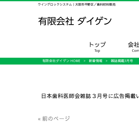
ウイングロックシステム｜大阪市平野区／歯科材料販売
トップ
会
Top
Com
有限会社ダイゲン HOME
>
新着情報
>
雑誌掲載3月号
日本歯科医師会雑誌３月号に広告掲載
« 前のページ