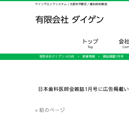
ウイングロックシステム｜大阪市平野区／歯科材料販売
トップ
会
Top
Com
有限会社ダイゲン HOME
>
新着情報
>
雑誌掲載1月号
日本歯科医師会雑誌1月号に広告掲載
« 前のページ